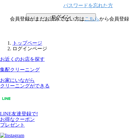
パスワードを忘れた方
ログイン
会員登録がまだお済みでない方は
こちら
から会員登録
トップページ
ログインページ
お近くのお店を探す
集配クリーニング
お家にいながら
クリーニングができる
LINE友達登録で!
お得なクーポン
プレゼント